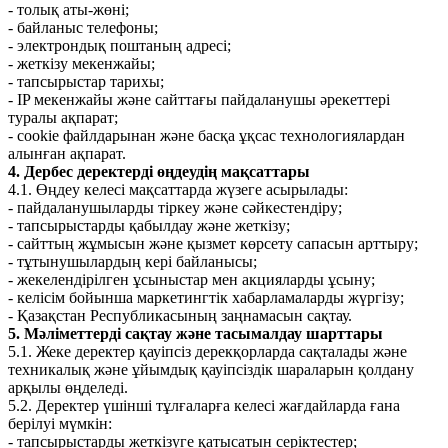
- толық аты-жөні;
- байланыс телефоны;
- электрондық поштаның адресі;
- жеткізу мекенжайы;
- тапсырыстар тарихы;
- IP мекенжайы және сайттағы пайдаланушы әрекеттері
туралы ақпарат;
- cookie файлдарынан және басқа ұқсас технологиялардан
алынған ақпарат.
4. Дербес деректерді өңдеудің мақсаттары
4.1. Өңдеу келесі мақсаттарда жүзеге асырылады:
- пайдаланушыларды тіркеу және сәйкестендіру;
- тапсырыстарды қабылдау және жеткізу;
- сайттың жұмысын және қызмет көрсету сапасын арттыру;
- тұтынушылардың кері байланысы;
- жекелендірілген ұсыныстар мен акцияларды ұсыну;
- келісім бойынша маркетингтік хабарламаларды жүргізу;
- Қазақстан Республикасының заңнамасын сақтау.
5. Мәліметтерді сақтау және тасымалдау шарттары
5.1. Жеке деректер қауіпсіз дерекқорларда сақталады және
техникалық және ұйымдық қауіпсіздік шараларын қолдану
арқылы өңделеді.
5.2. Деректер үшінші тұлғаларға келесі жағдайларда ғана
берілуі мүмкін:
- тапсырыстарды жеткізуге қатысатын серіктестер;