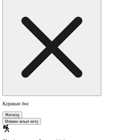
Қоржын бос
Жеткізу
Өзімен алып кету