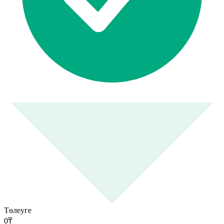
Төлеуге
0
₸