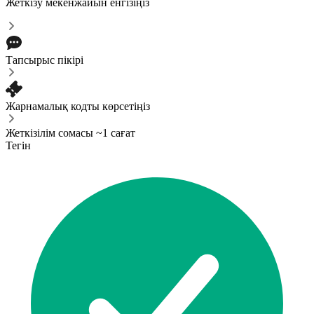
Жеткізу мекенжайын енгізіңіз
Тапсырыс пікірі
Жарнамалық кодты көрсетіңіз
Жеткізілім сомасы ~1 сағат
Тегін