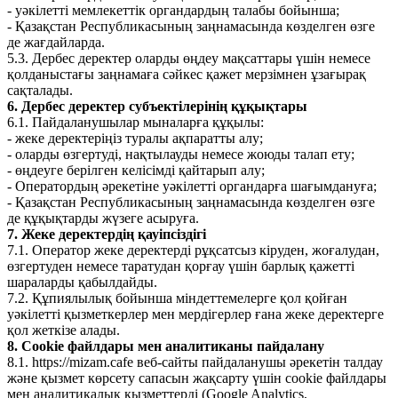
- уәкілетті мемлекеттік органдардың талабы бойынша;
- Қазақстан Республикасының заңнамасында көзделген өзге
де жағдайларда.
5.3. Дербес деректер оларды өңдеу мақсаттары үшін немесе
қолданыстағы заңнамаға сәйкес қажет мерзімнен ұзағырақ
сақталады.
6. Дербес деректер субъектілерінің құқықтары
6.1. Пайдаланушылар мыналарға құқылы:
- жеке деректеріңіз туралы ақпаратты алу;
- оларды өзгертуді, нақтылауды немесе жоюды талап ету;
- өңдеуге берілген келісімді қайтарып алу;
- Оператордың әрекетіне уәкілетті органдарға шағымдануға;
- Қазақстан Республикасының заңнамасында көзделген өзге
де құқықтарды жүзеге асыруға.
7. Жеке деректердің қауіпсіздігі
7.1. Оператор жеке деректерді рұқсатсыз кіруден, жоғалудан,
өзгертуден немесе таратудан қорғау үшін барлық қажетті
шараларды қабылдайды.
7.2. Құпиялылық бойынша міндеттемелерге қол қойған
уәкілетті қызметкерлер мен мердігерлер ғана жеке деректерге
қол жеткізе алады.
8. Cookie файлдары мен аналитиканы пайдалану
8.1. https://mizam.cafe веб-сайты пайдаланушы әрекетін талдау
және қызмет көрсету сапасын жақсарту үшін cookie файлдары
мен аналитикалық қызметтерді (Google Analytics,