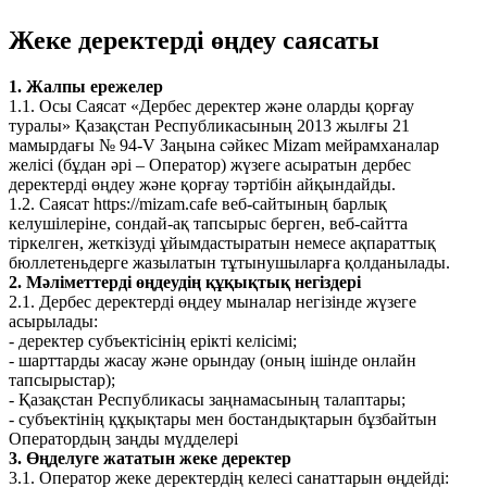
Жеке деректерді өңдеу саясаты
1. Жалпы ережелер
1.1. Осы Саясат «Дербес деректер және оларды қорғау
туралы» Қазақстан Республикасының 2013 жылғы 21
мамырдағы № 94-V Заңына сәйкес Mizam мейрамханалар
желісі (бұдан әрі – Оператор) жүзеге асыратын дербес
деректерді өңдеу және қорғау тәртібін айқындайды.
1.2. Саясат https://mizam.cafe веб-сайтының барлық
келушілеріне, сондай-ақ тапсырыс берген, веб-сайтта
тіркелген, жеткізуді ұйымдастыратын немесе ақпараттық
бюллетеньдерге жазылатын тұтынушыларға қолданылады.
2. Мәліметтерді өңдеудің құқықтық негіздері
2.1. Дербес деректерді өңдеу мыналар негізінде жүзеге
асырылады:
- деректер субъектісінің ерікті келісімі;
- шарттарды жасау және орындау (оның ішінде онлайн
тапсырыстар);
- Қазақстан Республикасы заңнамасының талаптары;
- субъектінің құқықтары мен бостандықтарын бұзбайтын
Оператордың заңды мүдделері
3. Өңделуге жататын жеке деректер
3.1. Оператор жеке деректердің келесі санаттарын өңдейді: