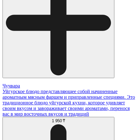
Чучвара
Уйгурское блюдо представляющее собой начиненные
ароматным мясным фаршем и приправленные специями. Это
традиционное блюдо уйгурской кухни, которое удивляет
своим вкусом и завораживает своими ароматами, перенося
вас в мир восточных вкусов и традиций
1 950 ₸