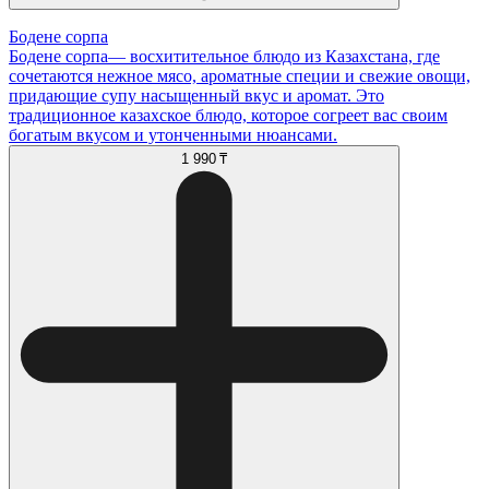
Бодене сорпа
Бодене сорпа— восхитительное блюдо из Казахстана, где
сочетаются нежное мясо, ароматные специи и свежие овощи,
придающие супу насыщенный вкус и аромат. Это
традиционное казахское блюдо, которое согреет вас своим
богатым вкусом и утонченными нюансами.
1 990 ₸