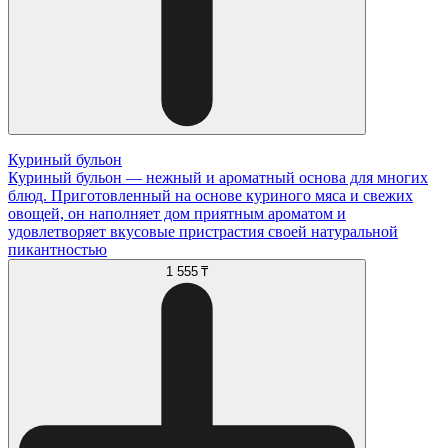
Куриный бульон
Куриный бульон — нежный и ароматный основа для многих
блюд. Приготовленный на основе куриного мяса и свежих
овощей, он наполняет дом приятным ароматом и
удовлетворяет вкусовые пристрастия своей натуральной
пикантностью
1 555 ₸