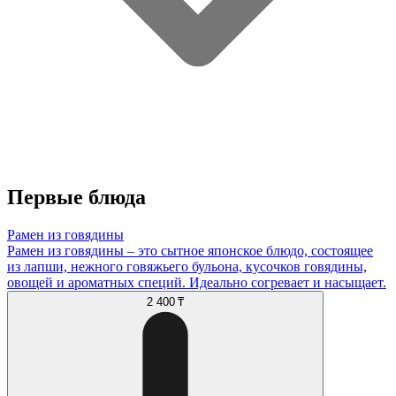
Первые блюда
Рамен из говядины
Рамен из говядины – это сытное японское блюдо, состоящее
из лапши, нежного говяжьего бульона, кусочков говядины,
овощей и ароматных специй. Идеально согревает и насыщает.
2 400 ₸