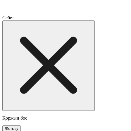
Себет
Қоржын бос
Жеткізу