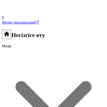
0
Менің тапсырысым
0 ₸
Негізгіге өту
Мәзір