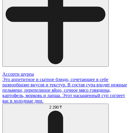
Ассорти шурпа
Это аппетитное и сытное блюдо, сочетающее в себе
разнообразие вкусов и текстур. В состав супа входят нежные
пельмени, перепелиное яйцо, сочное мясо говядины,
картофель, морковь и лапша. Этот насыщенный суп согреет
вас в холодные дни.
2 290 ₸