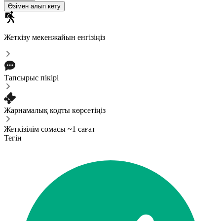
Өзімен алып кету
Жеткізу мекенжайын енгізіңіз
Тапсырыс пікірі
Жарнамалық кодты көрсетіңіз
Жеткізілім сомасы ~1 сағат
Тегін