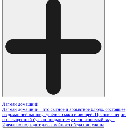
Лагман домашний
Лагман домашний – это сытное и ароматное блюдо, состоящее
из домашней лапши, тушёного мяса и овощей. Пряные специи
и насыщенный бульон придают ему неповторимый вкус.
Идеально подходит для семейного обеда или ужина