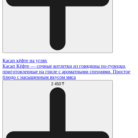
Касап кёфте на углях
Касап Кёфте — сочные котлетки из говядины по-турецки,
приготовленные на гриле с ароматными специями. Простое
блюдо с насыщенным вкусом мяса
2 450 ₸