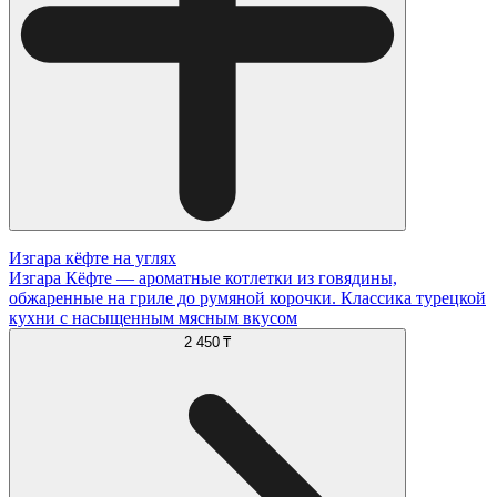
Изгара кёфте на углях
Изгара Кёфте — ароматные котлетки из говядины,
обжаренные на гриле до румяной корочки. Классика турецкой
кухни с насыщенным мясным вкусом
2 450 ₸