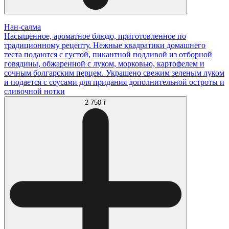
Нан-салма
Насыщенное, ароматное блюдо, приготовленное по
традиционному рецепту. Нежные квадратики домашнего
теста подаются с густой, пикантной подливой из отборной
говядины, обжаренной с луком, морковью, картофелем и
сочным болгарским перцем. Украшено свежим зеленым луком
и подается с соусами для придания дополнительной остроты и
сливочной нотки
2 750 ₸