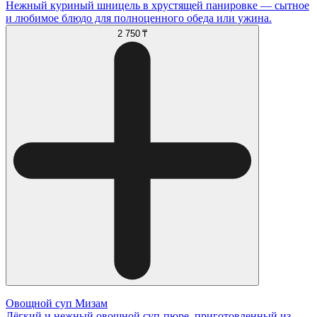
Нежный куриный шницель в хрустящей панировке — сытное
и любимое блюдо для полноценного обеда или ужина.
2 750 ₸
Овощной суп Мизам
Лёгкий и нежный овощной суп-пюре, приготовленный из