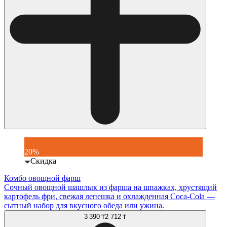
20%
Скидка
Комбо овощной фарш
Сочный овощной шашлык из фарша на шпажках, хрустящий
картофель фри, свежая лепешка и охлажденная Coca-Cola —
сытный набор для вкусного обеда или ужина.
3 390 ₸
2 712 ₸