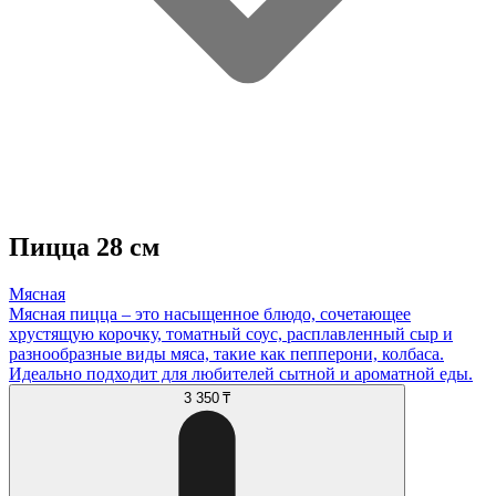
Пицца 28 см
Мясная
Мясная пицца – это насыщенное блюдо, сочетающее
хрустящую корочку, томатный соус, расплавленный сыр и
разнообразные виды мяса, такие как пепперони, колбаса.
Идеально подходит для любителей сытной и ароматной еды.
3 350 ₸