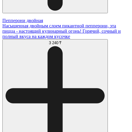
Пепперони двойная
Насыщенная двойным слоем пикантной пепперони, эта
пицца - настоящий кулинарный огонь! Горячий, сочный и
полный вкуса на каждом кусочке
3 240 ₸