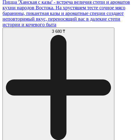
Пицца 'Ханская с казы' - встреча величия степи и ароматов
кухни народов Востока. На хрустящем тесте сочное мясо
баранины, пикантная казы и ароматные специи создают
неповторимый вкус, переносящий вас в далекие степи
истории и кочевого быта
3 680 ₸