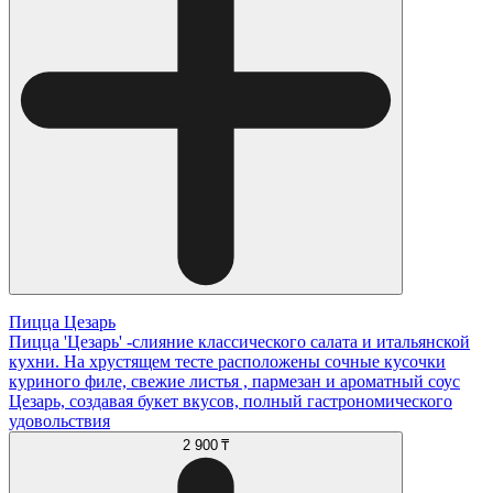
Пицца Цезарь
Пицца 'Цезарь' -слияние классического салата и итальянской
кухни. На хрустящем тесте расположены сочные кусочки
куриного филе, свежие листья , пармезан и ароматный соус
Цезарь, создавая букет вкусов, полный гастрономического
удовольствия
2 900 ₸