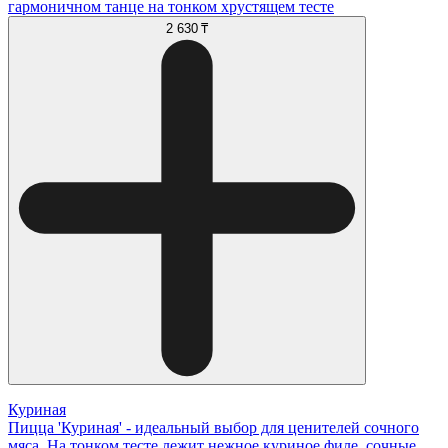
гармоничном танце на тонком хрустящем тесте
2 630 ₸
Куриная
Пицца 'Куриная' - идеальный выбор для ценителей сочного
мяса. На тонком тесте лежит нежное куриное филе, сочные