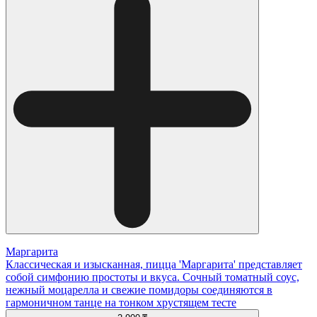
Маргарита
Классическая и изысканная, пицца 'Маргарита' представляет
собой симфонию простоты и вкуса. Сочный томатный соус,
нежный моцарелла и свежие помидоры соединяются в
гармоничном танце на тонком хрустящем тесте