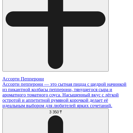
Ассорти Пепперони
Ассорти пепперони — это сытная пицца с щедрой начинкой
из пикантной колбасы пепперони, тянущегося сыра и
ароматного томатного соуса. Насыщенный вкус с лёгкой
остротой и аппетитной румяной корочкой делает её
идеальным выбором для любителей ярких сочетаний.
3 350 ₸