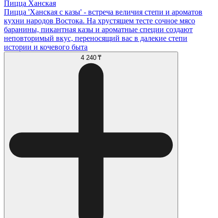
Пицца Ханская
Пицца 'Ханская с казы' - встреча величия степи и ароматов
кухни народов Востока. На хрустящем тесте сочное мясо
баранины, пикантная казы и ароматные специи создают
неповторимый вкус, переносящий вас в далекие степи
истории и кочевого быта
4 240 ₸