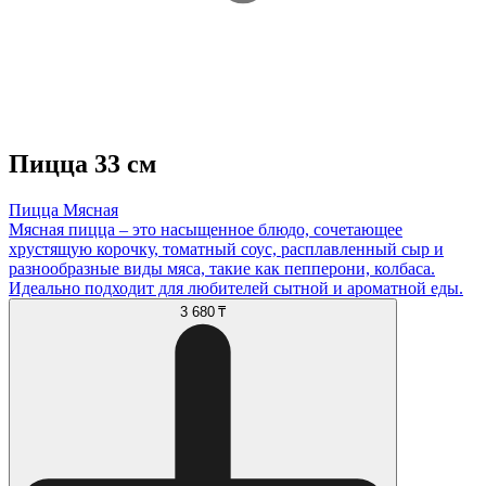
Пицца 33 см
Пицца Мясная
Мясная пицца – это насыщенное блюдо, сочетающее
хрустящую корочку, томатный соус, расплавленный сыр и
разнообразные виды мяса, такие как пепперони, колбаса.
Идеально подходит для любителей сытной и ароматной еды.
3 680 ₸