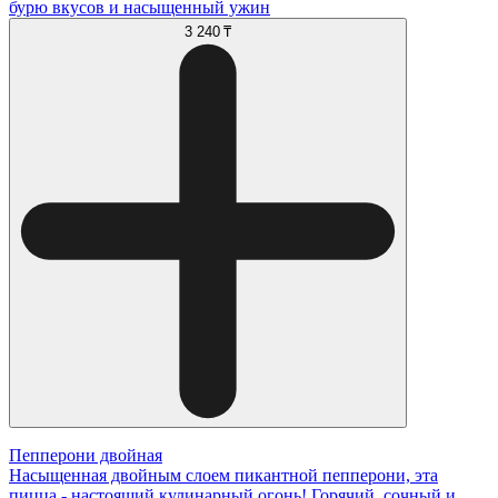
бурю вкусов и насыщенный ужин
3 240 ₸
Пепперони двойная
Насыщенная двойным слоем пикантной пепперони, эта
пицца - настоящий кулинарный огонь! Горячий, сочный и