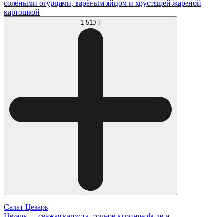
солёными огурцами, варёным яйцом и хрустящей жареной
картошкой
1 510 ₸
Салат Цезарь
Цезарь — свежая капуста, сочное куриное филе и