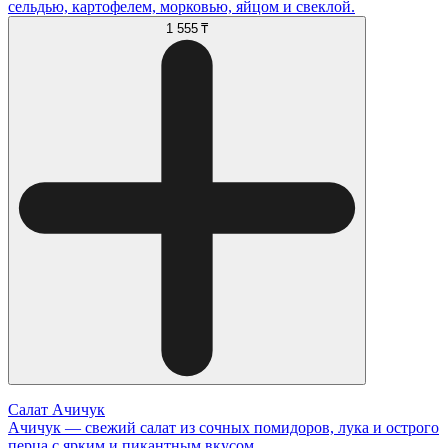
сельдью, картофелем, морковью, яйцом и свеклой.
1 555 ₸
Салат Ачичук
Ачичук — свежий салат из сочных помидоров, лука и острого
перца с ярким и пикантным вкусом