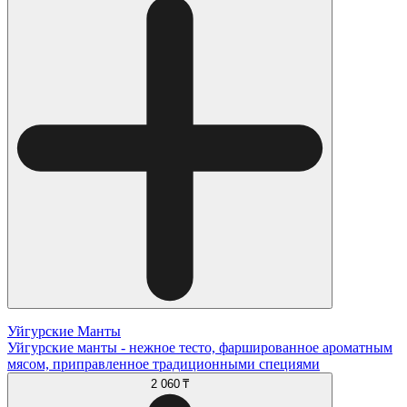
Уйгурские Манты
Уйгурские манты - нежное тесто, фаршированное ароматным
мясом, приправленное традиционными специями
2 060 ₸