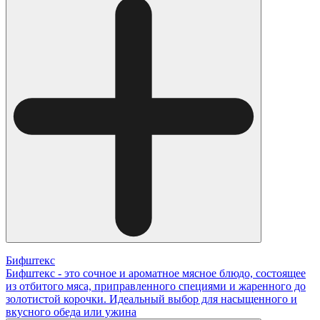
Бифштекс
Бифштекс - это сочное и ароматное мясное блюдо, состоящее
из отбитого мяса, приправленного специями и жаренного до
золотистой корочки. Идеальный выбор для насыщенного и
вкусного обеда или ужина