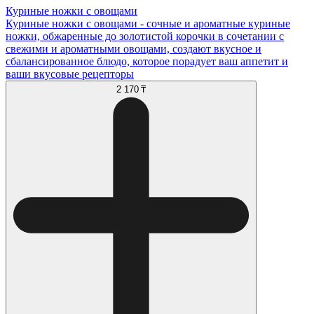
Куриные ножки с овощами
Куриные ножки с овощами - сочные и ароматные куриные
ножки, обжаренные до золотистой корочки в сочетании с
свежими и ароматными овощами, создают вкусное и
сбалансированное блюдо, которое порадует ваш аппетит и
ваши вкусовые рецепторы
2 170 ₸