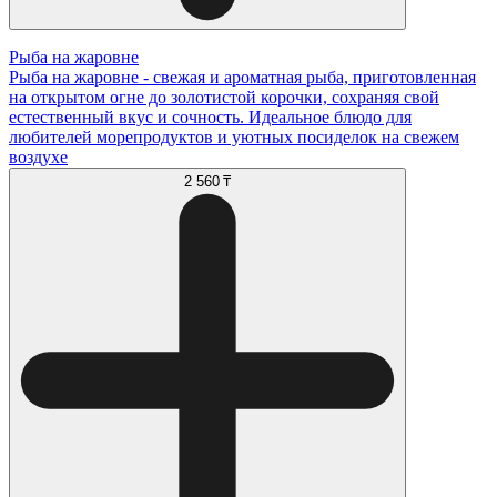
Рыба на жаровне
Рыба на жаровне - свежая и ароматная рыба, приготовленная
на открытом огне до золотистой корочки, сохраняя свой
естественный вкус и сочность. Идеальное блюдо для
любителей морепродуктов и уютных посиделок на свежем
воздухе
2 560 ₸