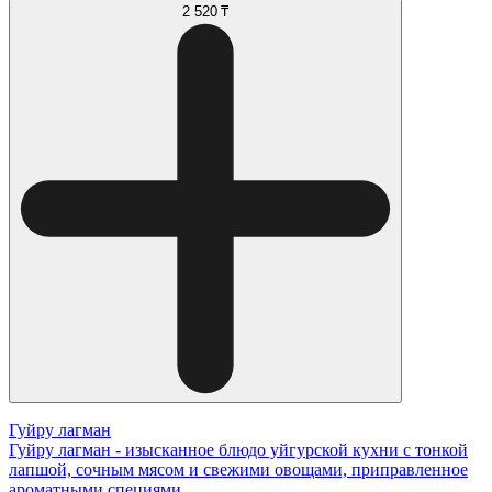
2 520 ₸
Гуйру лагман
Гуйру лагман - изысканное блюдо уйгурской кухни с тонкой
лапшой, сочным мясом и свежими овощами, приправленное
ароматными специями