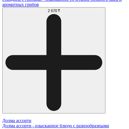
ароматных грибов
2 670 ₸
Долма ассорти
Долма ассорти - изысканное блюдо с разнообразными