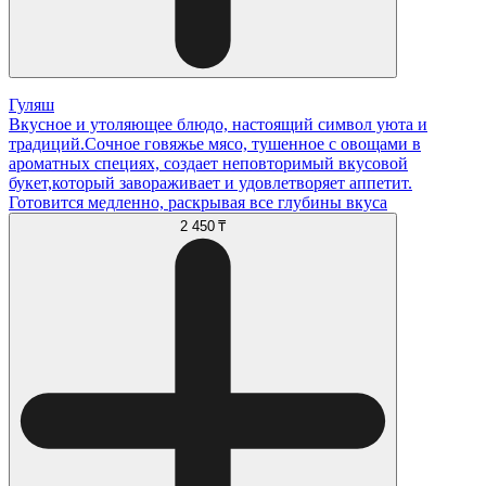
Гуляш
Вкусное и утоляющее блюдо, настоящий символ уюта и
традиций.Сочное говяжье мясо, тушенное с овощами в
ароматных специях, создает неповторимый вкусовой
букет,который завораживает и удовлетворяет аппетит.
Готовится медленно, раскрывая все глубины вкуса
2 450 ₸