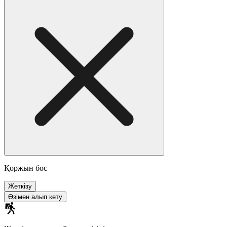
Қоржын бос
Жеткізу
Өзімен алып кету