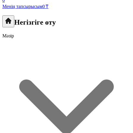
0
Менің тапсырысым
0 ₸
Негізгіге өту
Мәзір