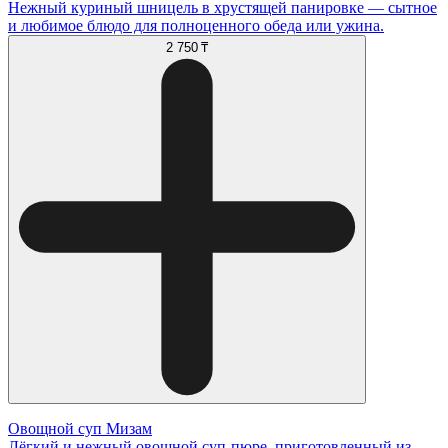
Нежный куриный шницель в хрустящей панировке — сытное
и любимое блюдо для полноценного обеда или ужина.
2 750 ₸
Овощной суп Мизам
Лёгкий и нежный овощной суп-пюре, приготовленный из