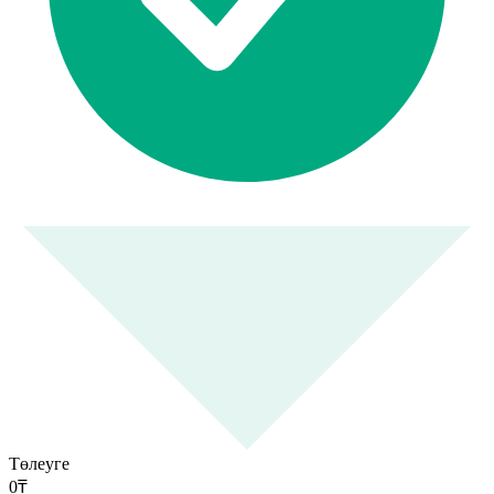
Төлеуге
0
₸