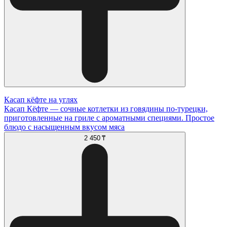
Касап кёфте на углях
Касап Кёфте — сочные котлетки из говядины по-турецки,
приготовленные на гриле с ароматными специями. Простое
блюдо с насыщенным вкусом мяса
2 450 ₸