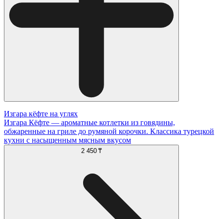
Изгара кёфте на углях
Изгара Кёфте — ароматные котлетки из говядины,
обжаренные на гриле до румяной корочки. Классика турецкой
кухни с насыщенным мясным вкусом
2 450 ₸