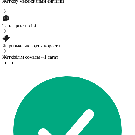
Жеткізу мекенжайын енгізіңіз
Тапсырыс пікірі
Жарнамалық кодты көрсетіңіз
Жеткізілім сомасы ~1 сағат
Тегін