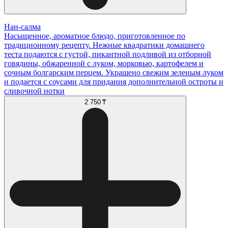
Нан-салма
Насыщенное, ароматное блюдо, приготовленное по
традиционному рецепту. Нежные квадратики домашнего
теста подаются с густой, пикантной подливой из отборной
говядины, обжаренной с луком, морковью, картофелем и
сочным болгарским перцем. Украшено свежим зеленым луком
и подается с соусами для придания дополнительной остроты и
сливочной нотки
2 750 ₸