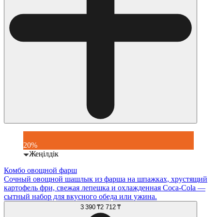
20%
Жеңілдік
Комбо овощной фарш
Сочный овощной шашлык из фарша на шпажках, хрустящий
картофель фри, свежая лепешка и охлажденная Coca-Cola —
сытный набор для вкусного обеда или ужина.
3 390 ₸
2 712 ₸