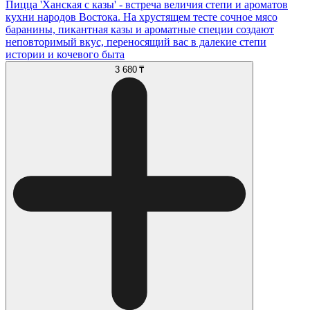
Пицца 'Ханская с казы' - встреча величия степи и ароматов
кухни народов Востока. На хрустящем тесте сочное мясо
баранины, пикантная казы и ароматные специи создают
неповторимый вкус, переносящий вас в далекие степи
истории и кочевого быта
3 680 ₸