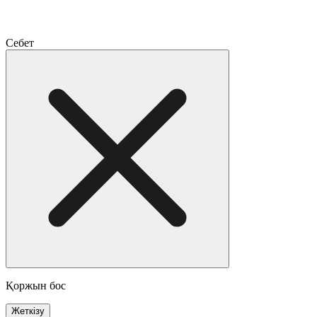
Себет
Қоржын бос
Жеткізу