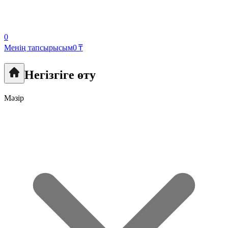
0
Менің тапсырысым
0 ₸
Негізгіге өту
Мәзір