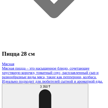
Пицца 28 см
Мясная
Мясная пицца – это насыщенное блюдо, сочетающее
хрустящую корочку, томатный соус, расплавленный сыр и
разнообразные виды мяса, такие как пепперони, колбаса.
Идеально подходит для любителей сытной и ароматной еды.
3 350 ₸