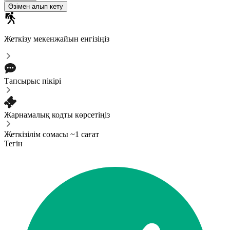
Өзімен алып кету
Жеткізу мекенжайын енгізіңіз
Тапсырыс пікірі
Жарнамалық кодты көрсетіңіз
Жеткізілім сомасы ~1 сағат
Тегін