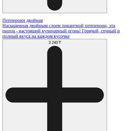
Пепперони двойная
Насыщенная двойным слоем пикантной пепперони, эта
пицца - настоящий кулинарный огонь! Горячий, сочный и
полный вкуса на каждом кусочке
3 240 ₸