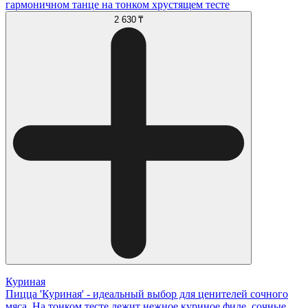
гармоничном танце на тонком хрустящем тесте
2 630 ₸
Куриная
Пицца 'Куриная' - идеальный выбор для ценителей сочного
мяса. На тонком тесте лежит нежное куриное филе, сочные