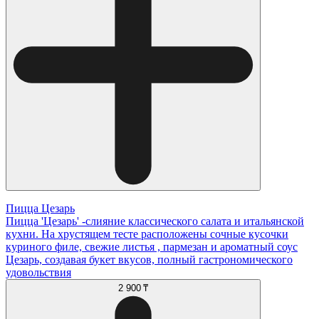
Пицца Цезарь
Пицца 'Цезарь' -слияние классического салата и итальянской
кухни. На хрустящем тесте расположены сочные кусочки
куриного филе, свежие листья , пармезан и ароматный соус
Цезарь, создавая букет вкусов, полный гастрономического
удовольствия
2 900 ₸