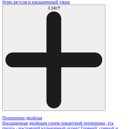
бурю вкусов и насыщенный ужин
3 240 ₸
Пепперони двойная
Насыщенная двойным слоем пикантной пепперони, эта
пицца - настоящий кулинарный огонь! Горячий, сочный и