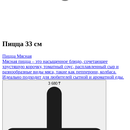
Пицца 33 см
Пицца Мясная
Мясная пицца – это насыщенное блюдо, сочетающее
хрустящую корочку, томатный соус, расплавленный сыр и
разнообразные виды мяса, такие как пепперони, колбаса.
Идеально подходит для любителей сытной и ароматной еды.
3 680 ₸