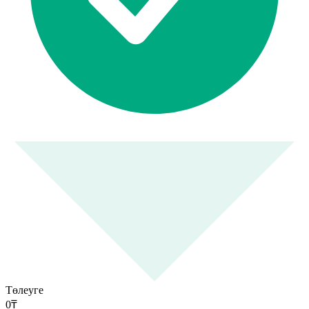
Төлеуге
0
₸