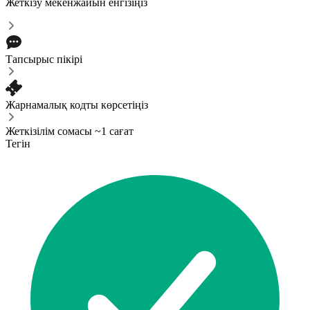
Жеткізу мекенжайын енгізіңіз
Тапсырыс пікірі
Жарнамалық кодты көрсетіңіз
Жеткізілім сомасы ~1 сағат
Тегін