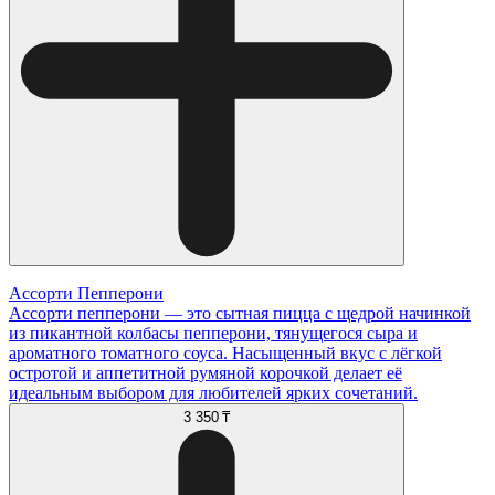
Ассорти Пепперони
Ассорти пепперони — это сытная пицца с щедрой начинкой
из пикантной колбасы пепперони, тянущегося сыра и
ароматного томатного соуса. Насыщенный вкус с лёгкой
остротой и аппетитной румяной корочкой делает её
идеальным выбором для любителей ярких сочетаний.
3 350 ₸