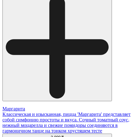
Маргарита
Классическая и изысканная, пицца 'Маргарита' представляет
собой симфонию простоты и вкуса. Сочный томатный соус,
нежный моцарелла и свежие помидоры соединяются в
гармоничном танце на тонком хрустящем тесте