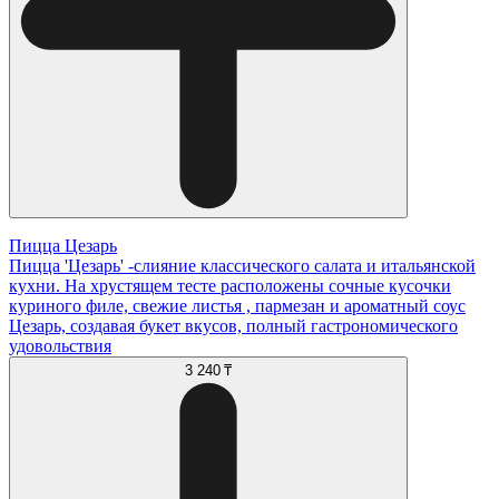
Пицца Цезарь
Пицца 'Цезарь' -слияние классического салата и итальянской
кухни. На хрустящем тесте расположены сочные кусочки
куриного филе, свежие листья , пармезан и ароматный соус
Цезарь, создавая букет вкусов, полный гастрономического
удовольствия
3 240 ₸