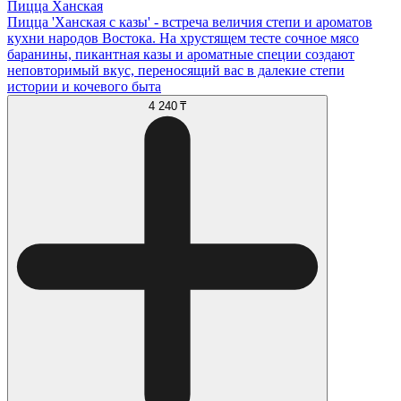
Пицца Ханская
Пицца 'Ханская с казы' - встреча величия степи и ароматов
кухни народов Востока. На хрустящем тесте сочное мясо
баранины, пикантная казы и ароматные специи создают
неповторимый вкус, переносящий вас в далекие степи
истории и кочевого быта
4 240 ₸