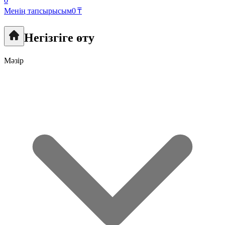
0
Менің тапсырысым
0 ₸
Негізгіге өту
Мәзір