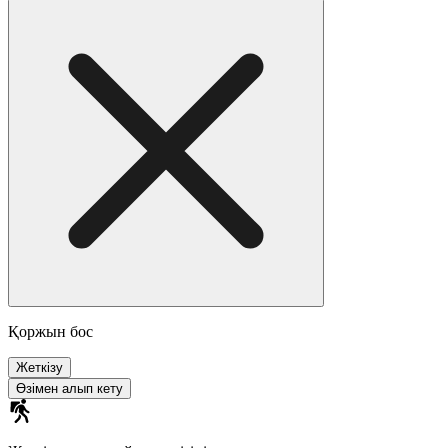
Қоржын бос
Жеткізу
Өзімен алып кету