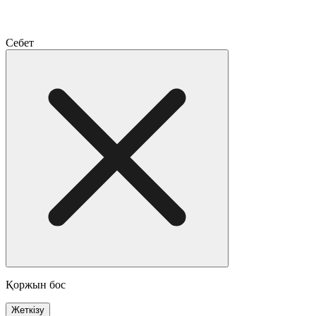
Себет
Қоржын бос
Жеткізу