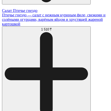
Салат Птичье гнездо
Птичье гнездо — салат с нежным куриным филе, свежими и
солёными огурцами, варёным яйцом и хрустящей жареной
картошкой
1 510 ₸