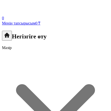
0
Менің тапсырысым
0 ₸
Негізгіге өту
Мәзір