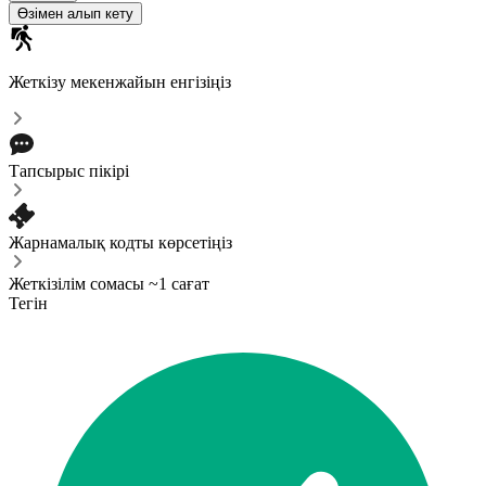
Өзімен алып кету
Жеткізу мекенжайын енгізіңіз
Тапсырыс пікірі
Жарнамалық кодты көрсетіңіз
Жеткізілім сомасы ~1 сағат
Тегін