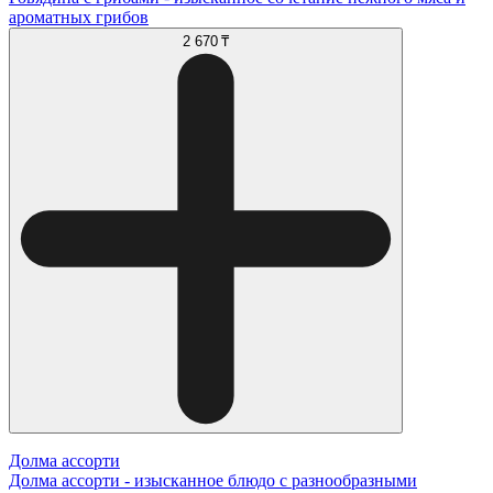
ароматных грибов
2 670 ₸
Долма ассорти
Долма ассорти - изысканное блюдо с разнообразными