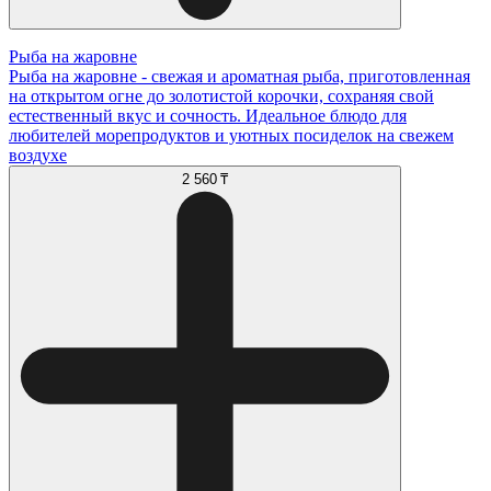
Рыба на жаровне
Рыба на жаровне - свежая и ароматная рыба, приготовленная
на открытом огне до золотистой корочки, сохраняя свой
естественный вкус и сочность. Идеальное блюдо для
любителей морепродуктов и уютных посиделок на свежем
воздухе
2 560 ₸