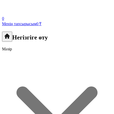
0
Менің тапсырысым
0 ₸
Негізгіге өту
Мәзір