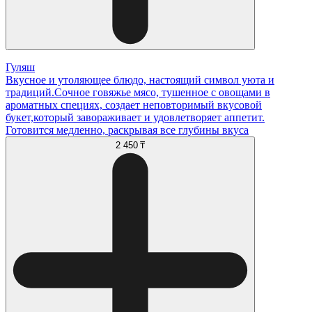
Гуляш
Вкусное и утоляющее блюдо, настоящий символ уюта и
традиций.Сочное говяжье мясо, тушенное с овощами в
ароматных специях, создает неповторимый вкусовой
букет,который завораживает и удовлетворяет аппетит.
Готовится медленно, раскрывая все глубины вкуса
2 450 ₸