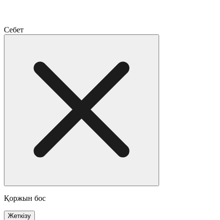
Себет
Қоржын бос
Жеткізу