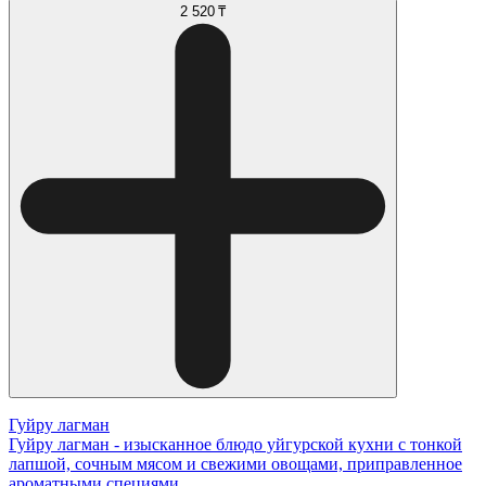
2 520 ₸
Гуйру лагман
Гуйру лагман - изысканное блюдо уйгурской кухни с тонкой
лапшой, сочным мясом и свежими овощами, приправленное
ароматными специями