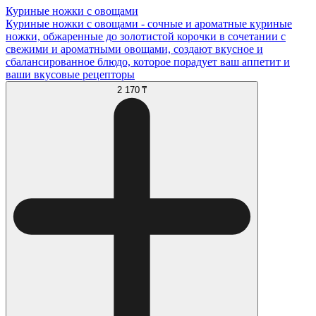
Куриные ножки с овощами
Куриные ножки с овощами - сочные и ароматные куриные
ножки, обжаренные до золотистой корочки в сочетании с
свежими и ароматными овощами, создают вкусное и
сбалансированное блюдо, которое порадует ваш аппетит и
ваши вкусовые рецепторы
2 170 ₸