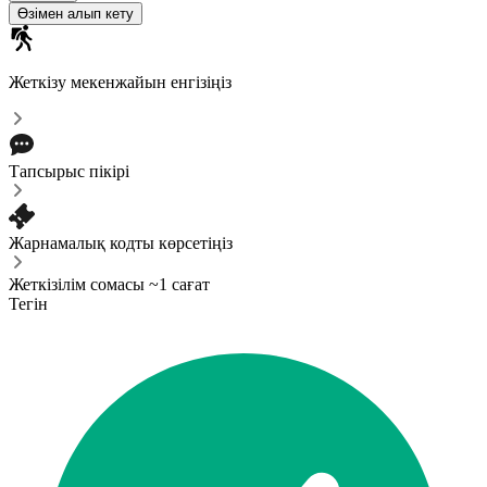
Өзімен алып кету
Жеткізу мекенжайын енгізіңіз
Тапсырыс пікірі
Жарнамалық кодты көрсетіңіз
Жеткізілім сомасы ~1 сағат
Тегін