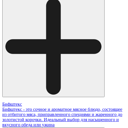
Бифштекс
Бифштекс - это сочное и ароматное мясное блюдо, состоящее
из отбитого мяса, приправленного специями и жаренного до
золотистой корочки. Идеальный выбор для насыщенного и
вкусного обеда или ужина