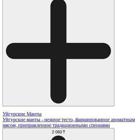
Уйгурские Манты
Уйгурские манты - нежное тесто, фаршированное ароматным
мясом, приправленное традиционными специями
2 060 ₸