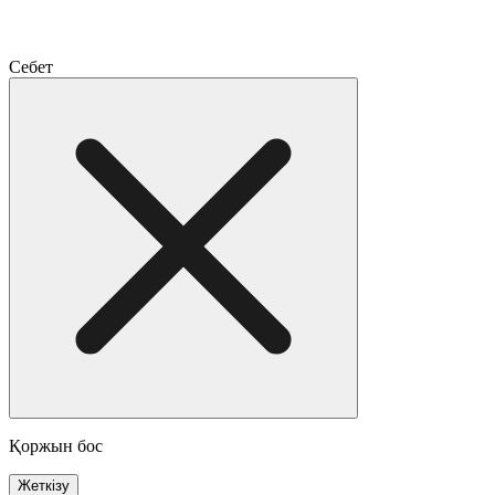
Себет
Қоржын бос
Жеткізу