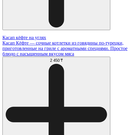
Касап кёфте на углях
Касап Кёфте — сочные котлетки из говядины по-турецки,
приготовленные на гриле с ароматными специями. Простое
блюдо с насыщенным вкусом мяса
2 450 ₸