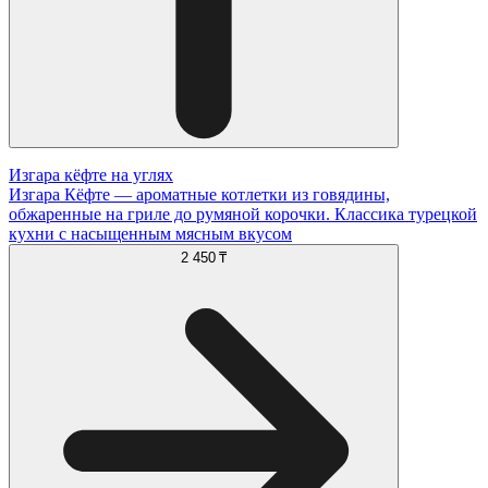
Изгара кёфте на углях
Изгара Кёфте — ароматные котлетки из говядины,
обжаренные на гриле до румяной корочки. Классика турецкой
кухни с насыщенным мясным вкусом
2 450 ₸