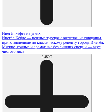
Инегёл кёфте на углях
Инегёл Кёфте — нежные турецкие котлетки из говядины,
приготовленные по классическому рецепту города Инегёл.
Мягкие, сочные и ароматные без лишних специй — вкус
чистого мяса
2 450 ₸