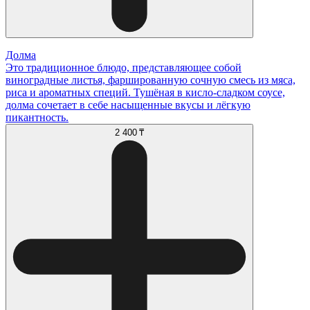
Долма
Это традиционное блюдо, представляющее собой
виноградные листья, фаршированную сочную смесь из мяса,
риса и ароматных специй. Тушёная в кисло-сладком соусе,
долма сочетает в себе насыщенные вкусы и лёгкую
пикантность.
2 400 ₸