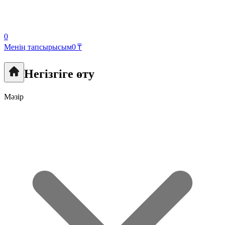
0
Менің тапсырысым
0 ₸
Негізгіге өту
Мәзір