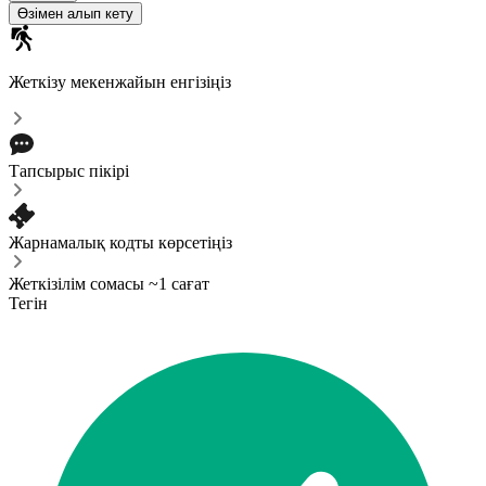
Өзімен алып кету
Жеткізу мекенжайын енгізіңіз
Тапсырыс пікірі
Жарнамалық кодты көрсетіңіз
Жеткізілім сомасы ~1 сағат
Тегін