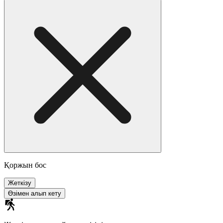
Қоржын бос
Жеткізу
Өзімен алып кету