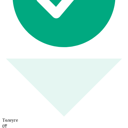
Төлеуге
0
₸