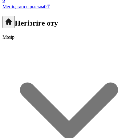
0
Менің тапсырысым
0 ₸
Негізгіге өту
Мәзір