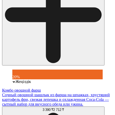
20%
Жеңілдік
Комбо овощной фарш
Сочный овощной шашлык из фарша на шпажках, хрустящий
картофель фри, свежая лепешка и охлажденная Coca-Cola —
сытный набор для вкусного обеда или ужина.
3 390 ₸
2 712 ₸