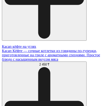
Касап кёфте на углях
Касап Кёфте — сочные котлетки из говядины по-турецки,
приготовленные на гриле с ароматными специями. Простое
блюдо с насыщенным вкусом мяса
2 450 ₸