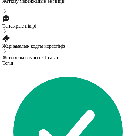
Жеткізу мекенжайын енгізіңіз
Тапсырыс пікірі
Жарнамалық кодты көрсетіңіз
Жеткізілім сомасы ~1 сағат
Тегін