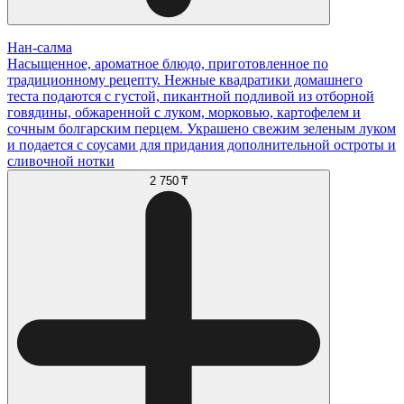
Нан-салма
Насыщенное, ароматное блюдо, приготовленное по
традиционному рецепту. Нежные квадратики домашнего
теста подаются с густой, пикантной подливой из отборной
говядины, обжаренной с луком, морковью, картофелем и
сочным болгарским перцем. Украшено свежим зеленым луком
и подается с соусами для придания дополнительной остроты и
сливочной нотки
2 750 ₸