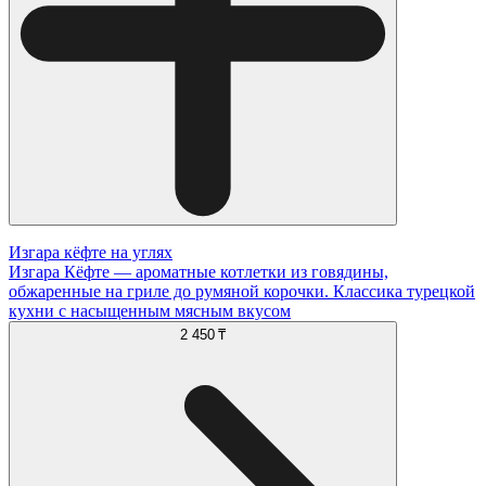
Изгара кёфте на углях
Изгара Кёфте — ароматные котлетки из говядины,
обжаренные на гриле до румяной корочки. Классика турецкой
кухни с насыщенным мясным вкусом
2 450 ₸