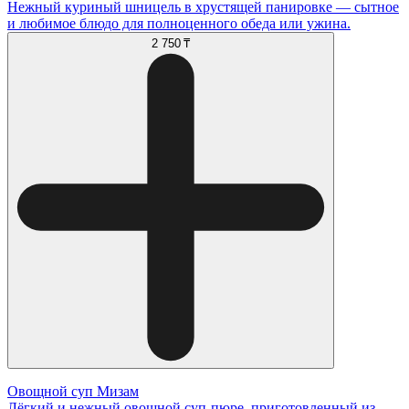
Нежный куриный шницель в хрустящей панировке — сытное
и любимое блюдо для полноценного обеда или ужина.
2 750 ₸
Овощной суп Мизам
Лёгкий и нежный овощной суп-пюре, приготовленный из