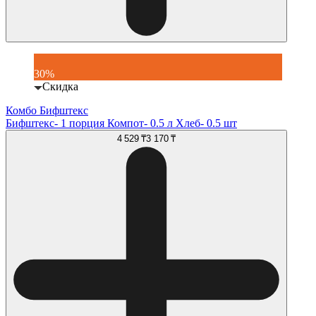
30%
Скидка
Комбо Бифштекс
Бифштекс- 1 порция Компот- 0.5 л Хлеб- 0.5 шт
4 529 ₸
3 170 ₸