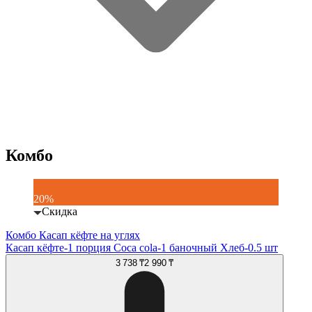
Комбо
20%
Скидка
Комбо Касап кёфте на углях
Касап кёфте-1 порция Coca cola-1 баночный Хлеб-0.5 шт
3 738 ₸
2 990 ₸