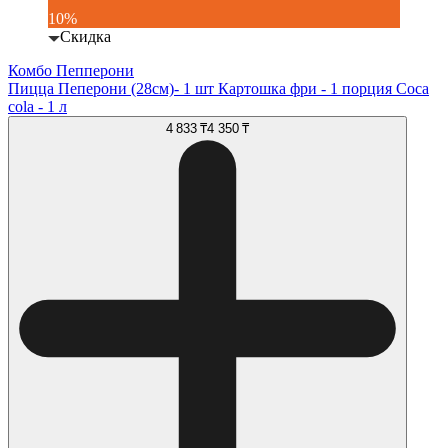
10%
Скидка
Комбо Пепперони
Пицца Пеперони (28см)- 1 шт Картошка фри - 1 порция Coca
cola - 1 л
4 833 ₸
4 350 ₸