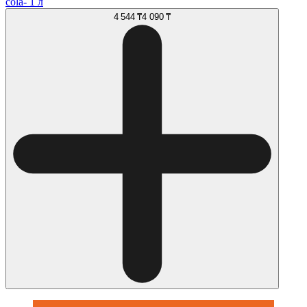
cola- 1 л
4 544 ₸
4 090 ₸