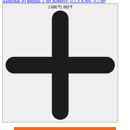
Шашлык из фарша- 2 шт Компот- 0.5 л Хлеб- 0.5 шт
2 690 ₸
1 883 ₸