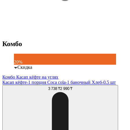
Комбо
20%
Скидка
Комбо Касап кёфте на углях
Касап кёфте-1 порция Coca cola-1 баночный Хлеб-0.5 шт
3 738 ₸
2 990 ₸