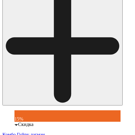
15%
Скидка
Комбо Гуйру лагман