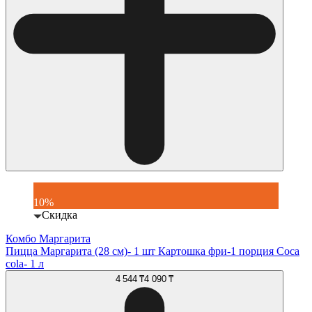
10%
Скидка
Комбо Маргарита
Пицца Маргарита (28 см)- 1 шт Картошка фри-1 порция Coca
cola- 1 л
4 544 ₸
4 090 ₸