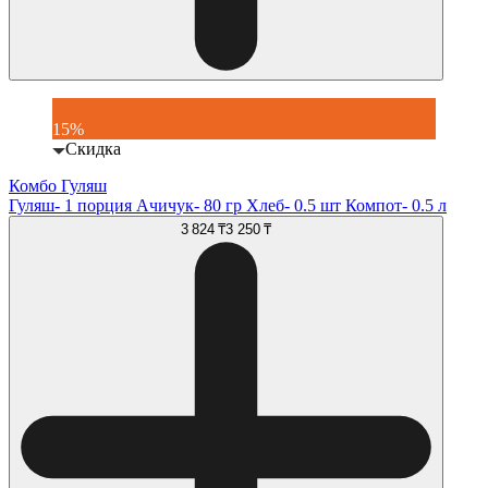
15%
Скидка
Комбо Гуляш
Гуляш- 1 порция Ачичук- 80 гр Хлеб- 0.5 шт Компот- 0.5 л
3 824 ₸
3 250 ₸