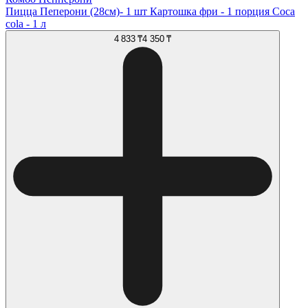
Пицца Пеперони (28см)- 1 шт Картошка фри - 1 порция Coca
cola - 1 л
4 833 ₸
4 350 ₸