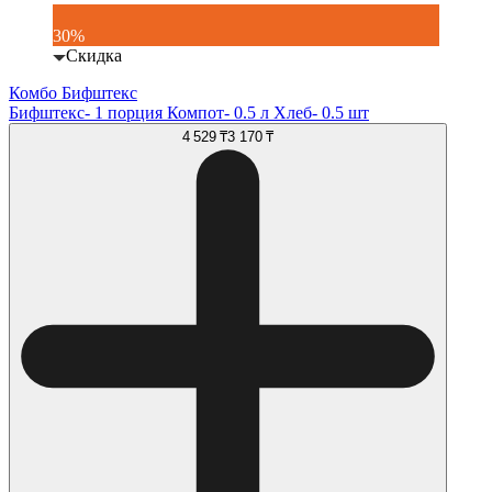
30%
Скидка
Комбо Бифштекс
Бифштекс- 1 порция Компот- 0.5 л Хлеб- 0.5 шт
4 529 ₸
3 170 ₸