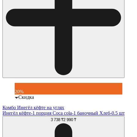
20%
Скидка
Комбо Инегёл кёфте на углях
Инегёл кёфте-1 порция Coca cola-1 баночный Хлеб-0.5 шт
3 738 ₸
2 990 ₸