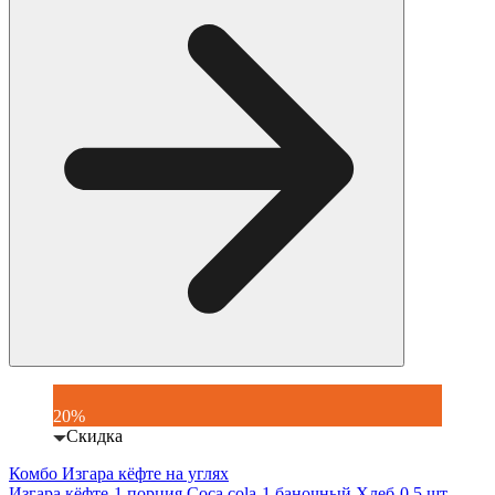
20%
Скидка
Комбо Изгара кёфте на углях
Изгара кёфте-1 порция Coca cola-1 баночный Хлеб-0.5 шт