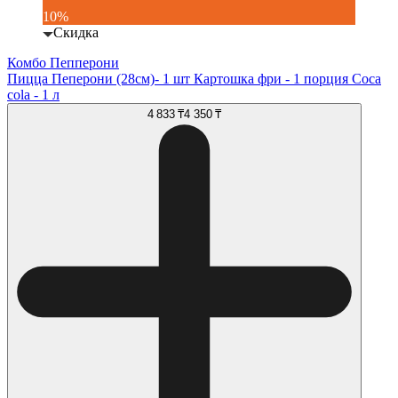
10%
Скидка
Комбо Пепперони
Пицца Пеперони (28см)- 1 шт Картошка фри - 1 порция Coca
cola - 1 л
4 833 ₸
4 350 ₸