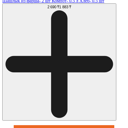
Шашлык из фарша- 2 шт Компот- 0.5 л Хлеб- 0.5 шт
2 690 ₸
1 883 ₸