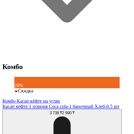
Комбо
20%
Скидка
Комбо Касап кёфте на углях
Касап кёфте-1 порция Coca cola-1 баночный Хлеб-0.5 шт
3 738 ₸
2 990 ₸