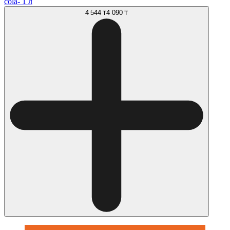
cola- 1 л
4 544 ₸
4 090 ₸