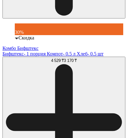
30%
Скидка
Комбо Бифштекс
Бифштекс- 1 порция Компот- 0.5 л Хлеб- 0.5 шт
4 529 ₸
3 170 ₸