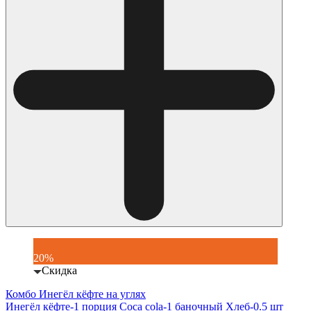
20%
Скидка
Комбо Инегёл кёфте на углях
Инегёл кёфте-1 порция Coca cola-1 баночный Хлеб-0.5 шт