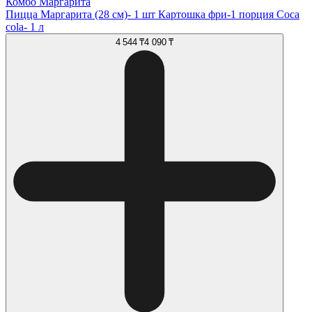
Комбо Маргарита
Пицца Маргарита (28 см)- 1 шт Картошка фри-1 порция Coca
cola- 1 л
4 544 ₸
4 090 ₸