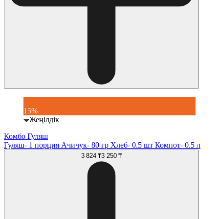
15%
Жеңілдік
Комбо Гуляш
Гуляш- 1 порция Ачичук- 80 гр Хлеб- 0.5 шт Компот- 0.5 л
3 824 ₸
3 250 ₸