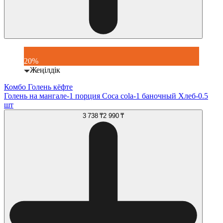
20%
Жеңілдік
Комбо Голень кёфте
Голень на мангале-1 порция Coca cola-1 баночный Хлеб-0.5
шт
3 738 ₸
2 990 ₸