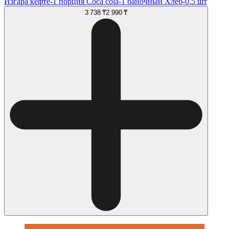
Изгара кёфте-1 порция Coca cola-1 баночный Хлеб-0.5 шт
3 738 ₸
2 990 ₸