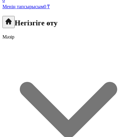
0
Менің тапсырысым
0 ₸
Негізгіге өту
Мәзір