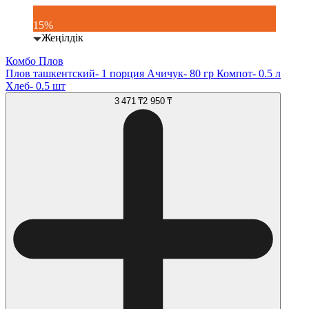
15%
Жеңілдік
Комбо Плов
Плов ташкентский- 1 порция Ачичук- 80 гр Компот- 0.5 л
Хлеб- 0.5 шт
3 471 ₸
2 950 ₸