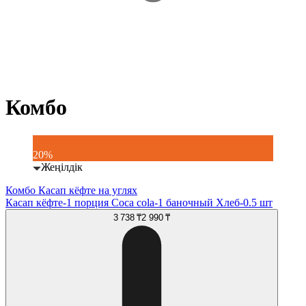
Комбо
20%
Жеңілдік
Комбо Касап кёфте на углях
Касап кёфте-1 порция Coca cola-1 баночный Хлеб-0.5 шт
3 738 ₸
2 990 ₸