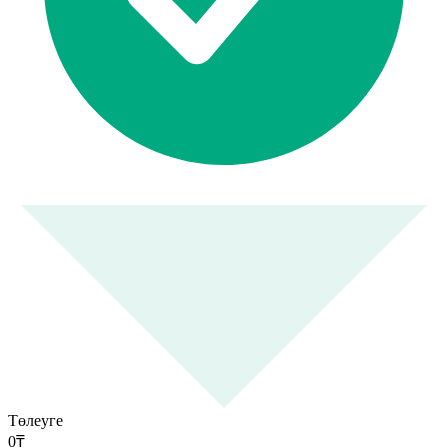
Төлеуге
0
₸