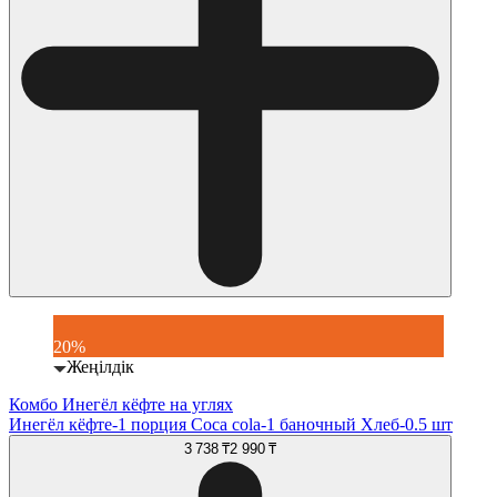
20%
Жеңілдік
Комбо Инегёл кёфте на углях
Инегёл кёфте-1 порция Coca cola-1 баночный Хлеб-0.5 шт
3 738 ₸
2 990 ₸