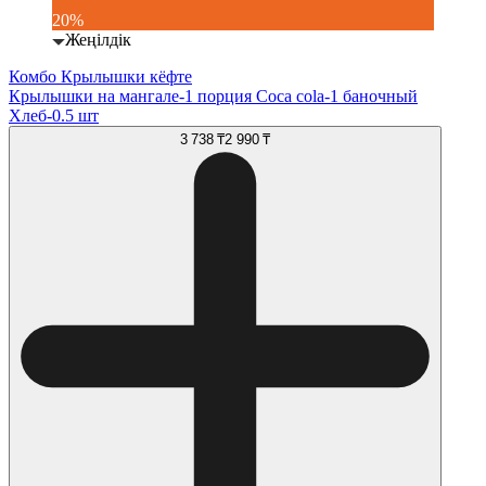
20%
Жеңілдік
Комбо Крылышки кёфте
Крылышки на мангале-1 порция Coca cola-1 баночный
Хлеб-0.5 шт
3 738 ₸
2 990 ₸