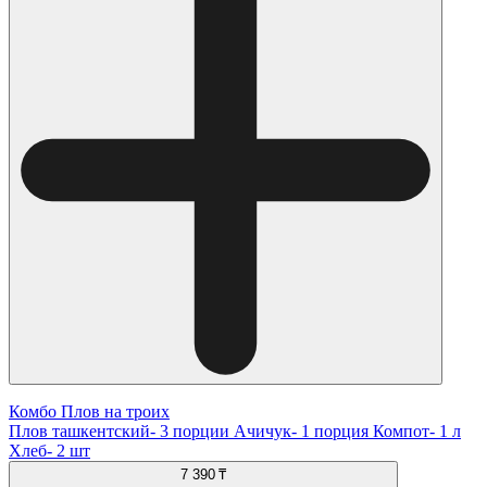
Комбо Плов на троих
Плов ташкентский- 3 порции Ачичук- 1 порция Компот- 1 л
Хлеб- 2 шт
7 390 ₸