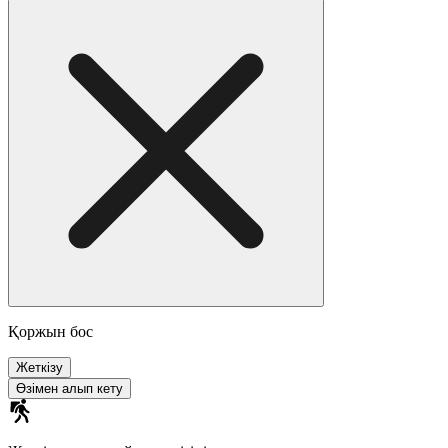
Қоржын бос
Жеткізу
Өзімен алып кету