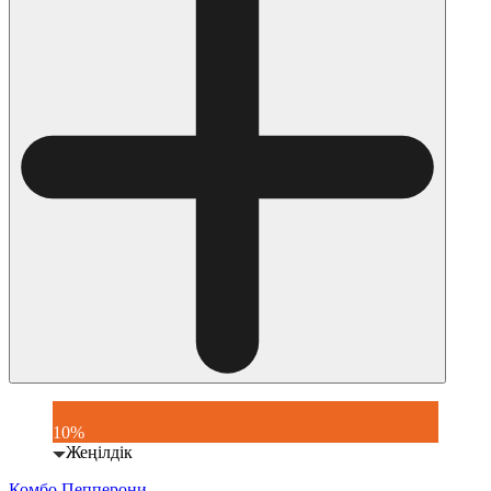
10%
Жеңілдік
Комбо Пепперони