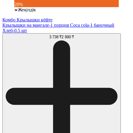
20%
Жеңілдік
Комбо Крылышки кёфте
Крылышки на мангале-1 порция Coca cola-1 баночный
Хлеб-0.5 шт
3 738 ₸
2 990 ₸