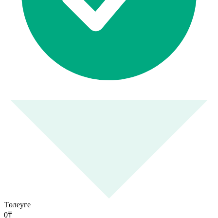
Төлеуге
0
₸