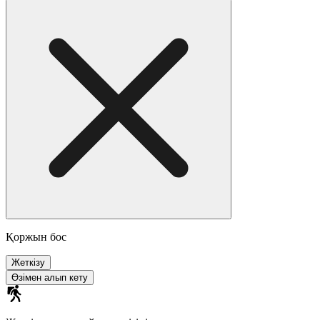
Қоржын бос
Жеткізу
Өзімен алып кету