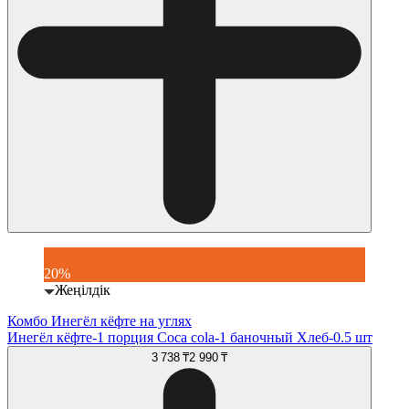
20%
Жеңілдік
Комбо Инегёл кёфте на углях
Инегёл кёфте-1 порция Coca cola-1 баночный Хлеб-0.5 шт
3 738 ₸
2 990 ₸