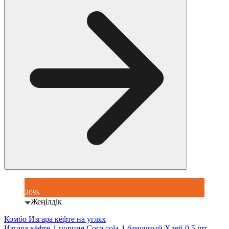
20%
Жеңілдік
Комбо Изгара кёфте на углях
Изгара кёфте-1 порция Coca cola-1 баночный Хлеб-0.5 шт