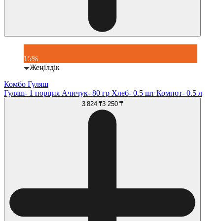
15%
Жеңілдік
Комбо Гуляш
Гуляш- 1 порция Ачичук- 80 гр Хлеб- 0.5 шт Компот- 0.5 л
3 824 ₸
3 250 ₸