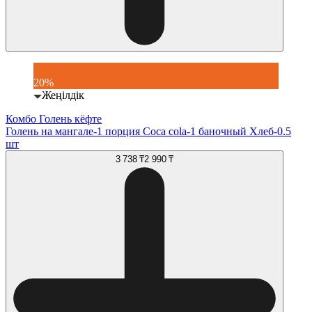
20%
Жеңілдік
Комбо Голень кёфте
Голень на мангале-1 порция Coca cola-1 баночный Хлеб-0.5
шт
3 738 ₸
2 990 ₸