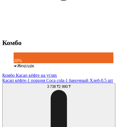
Комбо
20%
Жеңілдік
Комбо Касап кёфте на углях
Касап кёфте-1 порция Coca cola-1 баночный Хлеб-0.5 шт
3 738 ₸
2 990 ₸