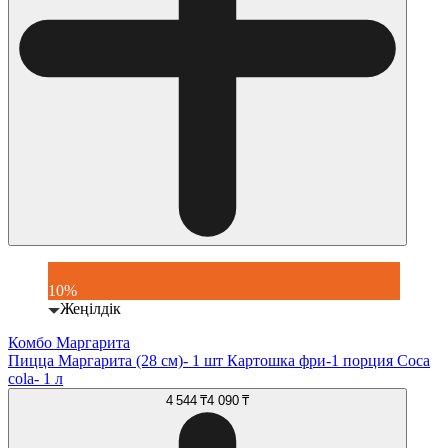
10%
Жеңілдік
Комбо Маргарита
Пицца Маргарита (28 см)- 1 шт Картошка фри-1 порция Coca
cola- 1 л
4 544 ₸
4 090 ₸