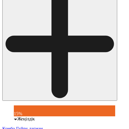
15%
Жеңілдік
Комбо Гуйру лагман