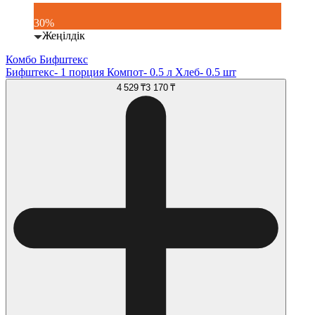
30%
Жеңілдік
Комбо Бифштекс
Бифштекс- 1 порция Компот- 0.5 л Хлеб- 0.5 шт
4 529 ₸
3 170 ₸