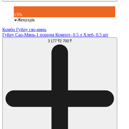
15%
Жеңілдік
Комбо Гуйру сяо-мянь
Гуйру Сао-Мянь-1 порция Компот- 0.5 л Хлеб- 0.5 шт
3 177 ₸
2 700 ₸