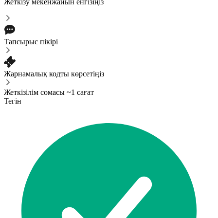
Жеткізу мекенжайын енгізіңіз
Тапсырыс пікірі
Жарнамалық кодты көрсетіңіз
Жеткізілім сомасы ~1 сағат
Тегін