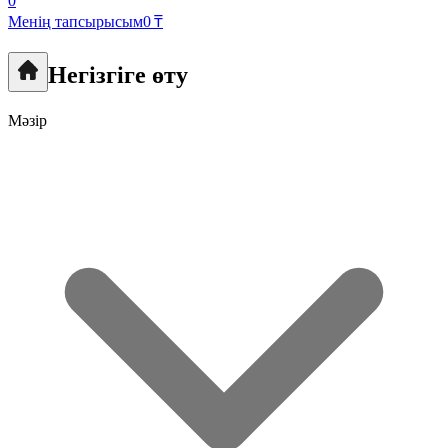
0
Менің тапсырысым
0 ₸
Негізгіге өту
Мәзір