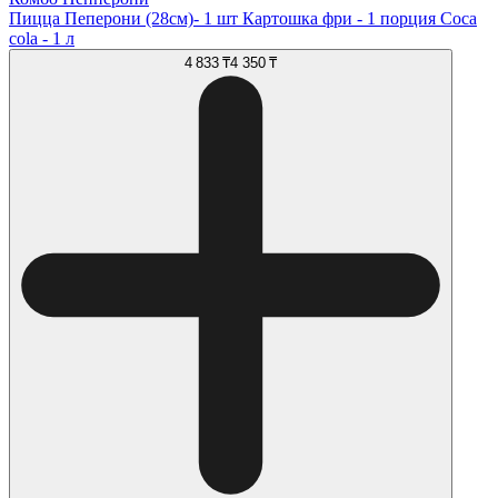
Пицца Пеперони (28см)- 1 шт Картошка фри - 1 порция Coca
cola - 1 л
4 833 ₸
4 350 ₸