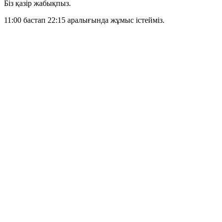
Біз қазір жабықпыз.
11:00 бастап 22:15 аралығында жұмыс істейміз.