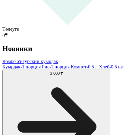
Төлеуге
0
₸
Новинки
Комбо Уйгурский куырдак
Куырдак-1 порция Рис-1 порция Компот-0.5 л Хлеб-0.5 шт
3 000 ₸