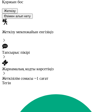
Қоржын бос
Жеткізу
Өзімен алып кету
Жеткізу мекенжайын енгізіңіз
Тапсырыс пікірі
Жарнамалық кодты көрсетіңіз
Жеткізілім сомасы ~1 сағат
Тегін