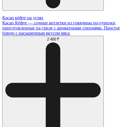
Касап кёфте на углях
Касап Кёфте — сочные котлетки из говядины по-турецки,
приготовленные на гриле с ароматными специями. Простое
блюдо с насыщенным вкусом мяса
2 450 ₸