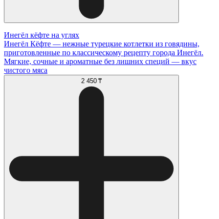
Инегёл кёфте на углях
Инегёл Кёфте — нежные турецкие котлетки из говядины,
приготовленные по классическому рецепту города Инегёл.
Мягкие, сочные и ароматные без лишних специй — вкус
чистого мяса
2 450 ₸