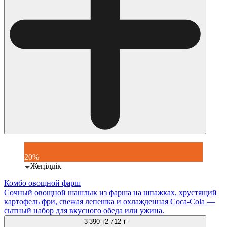
20%
Жеңілдік
Комбо овощной фарш
Сочный овощной шашлык из фарша на шпажках, хрустящий
картофель фри, свежая лепешка и охлажденная Coca-Cola —
сытный набор для вкусного обеда или ужина.
3 390 ₸
2 712 ₸